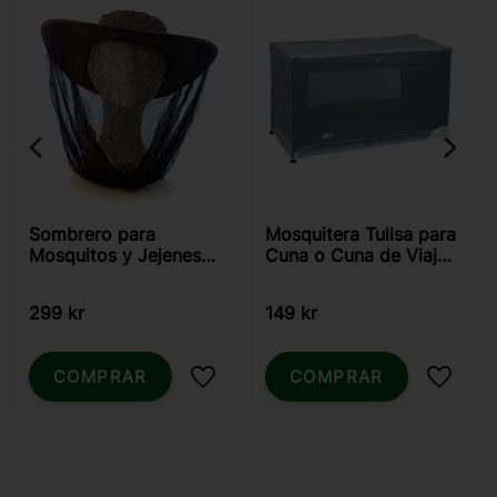
Sombrero para
Mosquitera Tullsa para
Mosquitos y Jejenes
Cuna o Cuna de Viaje
LifeSystems
- Blanca
299
kr
149
kr
COMPRAR
COMPRAR
Añadir a favoritos
Añadir 