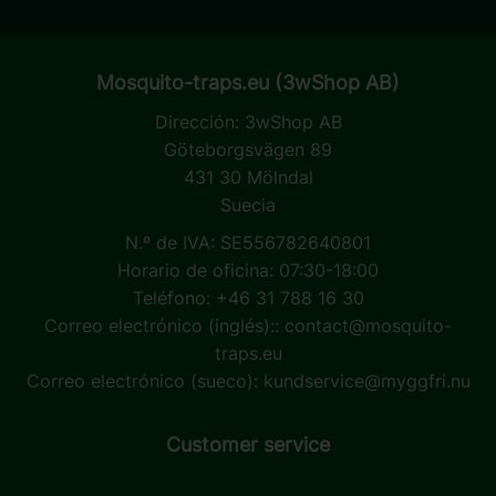
Mosquito-traps.eu (3wShop AB)
Dirección:
3wShop AB
Göteborgsvägen 89
431 30 Mölndal
Suecia
N.º de IVA: SE556782640801
Horario de oficina: 07:30-18:00
Teléfono: +46 31 788 16 30
Correo electrónico (inglés)::
contact@mosquito-
traps.eu
Correo electrónico (sueco):
kundservice@myggfri.nu
Customer service