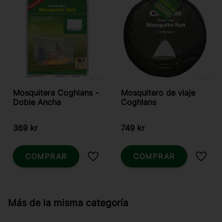
Mosquitera Coghlans -
Mosquitero de viaje
Doble Ancha
Coghlans
369
kr
749
kr
COMPRAR
COMPRAR
Añadir a favoritos
Añadi
Más de la misma categoría