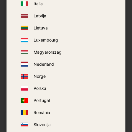
Italia
Latvija
Lietuva
Luxembourg
Magyarország
Mosquitera
Mosquitera
Nederland
SeaToSummit Estándar
SeaToSummit Estándar
- Doble
- Individual
Norge
469
kr
419
kr
Polska
COMPRAR
COMPRAR
Portugal
Añadir a favoritos
Añadi
România
Slovenija