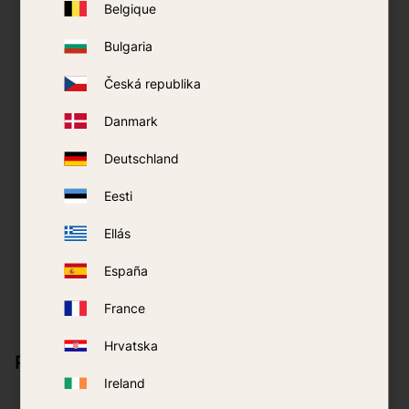
Belgique
Bulgaria
Česká republika
Danmark
Kit de Colgado
Deutschland
Mosquitera
LifeSystems
Eesti
139
kr
Ellás
España
COMPRAR
Añadir a favoritos
France
Hrvatska
Productos similares
Ireland