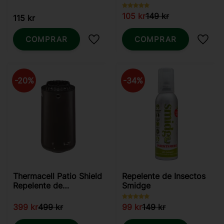
105
kr
149
kr
115
kr
COMPRAR
COMPRAR
Añadir a favoritos
Añadi
20
%
34
%
Thermacell Patio Shield
Repelente de Insectos
Repelente de
Smidge
Mosquitos Grafito
399
kr
499
kr
99
kr
149
kr