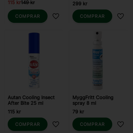
115
kr
149
kr
299
kr
COMPRAR
COMPRAR
Añadir a favoritos
Añadi
Autan Cooling Insect
MyggFritt Cooling
After Bite 25 ml
spray 8 ml
115
kr
79
kr
COMPRAR
COMPRAR
Añadir a favoritos
Añadi