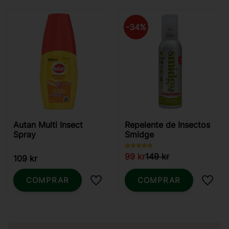
34
%
Autan Multi Insect
Repelente de Insectos
Spray
Smidge
99
kr
149
kr
109
kr
COMPRAR
COMPRAR
Añadir a favoritos
Añadi