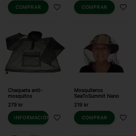
COMPRAR
COMPRAR
Añadir a favoritos
Añadi
Chaqueta anti-
Mosquiteros
mosquitos
SeaToSummit Nano
279
kr
219
kr
INFORMACIÓN
COMPRAR
Añadir a favoritos
Añadi