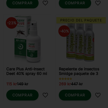
COMPRAR
COMPRAR
Añadir a favoritos
Añadi
PRECIO DEL PAQUETE
23
%
40
%
Care Plus Anti-Insect
Repelente de insectos
Deet 40% spray 60 ml
Smidge paquete de 3
115
kr
149
kr
269
kr
447
kr
COMPRAR
COMPRAR
Añadir a favoritos
Añadi