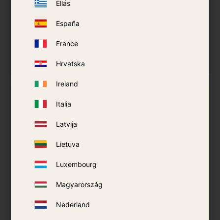
Ellás
España
France
Hrvatska
Ireland
30
%
Italia
Latvija
Lietuva
Luxembourg
Magyarország
Spray Repelente de
Autan Multi Insect
Nederland
Insectos Bushman
Spray