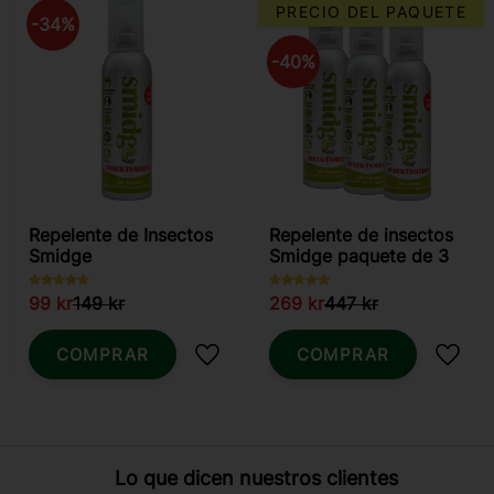
PRECIO DEL PAQUETE
34
%
40
%
Repelente de Insectos
Repelente de insectos
Smidge
Smidge paquete de 3
99
kr
149
kr
269
kr
447
kr
COMPRAR
COMPRAR
Añadir a favoritos
Añadi
Lo que dicen nuestros clientes