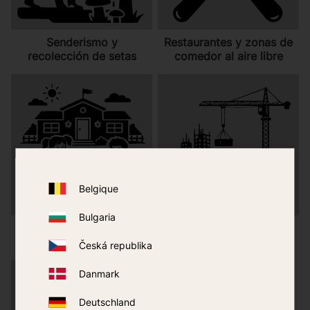
Senderismo y
Restaurantes y zonas de
recolección de setas
comedor al aire libre
Belgique
Bulgaria
Municipios y sector
Obras y áreas
público
residenciales
Česká republika
Danmark
Deutschland