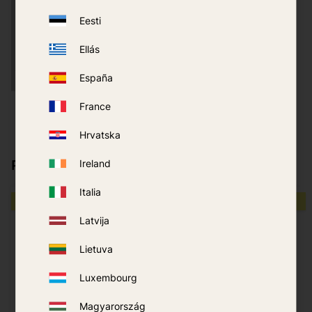
Eesti
Ellás
España
Campings y
France
instalaciones deportivas
Hrvatska
Ireland
Productos populares
Italia
PRECIO DEL PAQUETE
PRECIO DEL PAQUETE
Latvija
40
%
Lietuva
Luxembourg
Magyarország