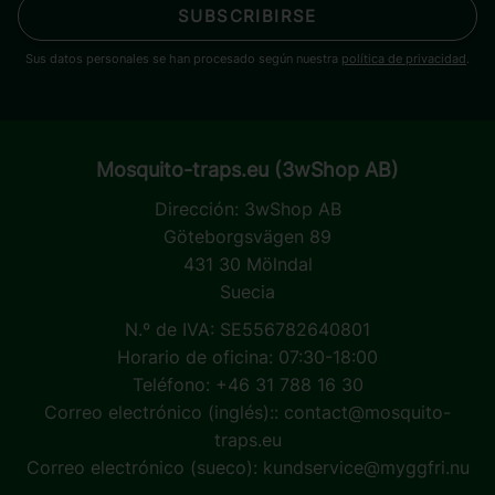
SUBSCRIBIRSE
Sus datos personales se han procesado según nuestra
política de privacidad
.
Mosquito-traps.eu (3wShop AB)
Dirección:
3wShop AB
Göteborgsvägen 89
431 30 Mölndal
Suecia
N.º de IVA: SE556782640801
Horario de oficina: 07:30-18:00
Teléfono: +46 31 788 16 30
Correo electrónico (inglés)::
contact@mosquito-
traps.eu
Correo electrónico (sueco):
kundservice@myggfri.nu