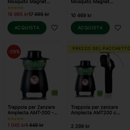
Mosquito Magnet
Mosquito Magnet
Executive
Pioneer Plus
16 995
kr
17 995
kr
10 469
kr
ACQUISTA
ACQUISTA
Aggiungi ai preferiti
Aggiun
PREZZO DEL PACCHETT
28
%
Trappola per Zanzare
Trappola per zanzare
Amplecta AMT-200 -
Amplecta AMT200 con
Zanzare e Zanzaretta
Boosterkit
1 045
kr
1 449
kr
2 299
kr