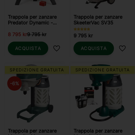
Trappola per zanzare
Trappola per zanzare
Predator Dynamic -
SkeeterVac SV35
Specie di zanzare
tropicali
8 795
kr
9 795
kr
9 795
kr
ACQUISTA
ACQUISTA
Aggiungi ai preferiti
Aggiun
SPEDIZIONE GRATUITA
SPEDIZIONE GRATUITA
6
%
Trappola per zanzare
Trappola per zanzare