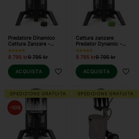
Predatore Dinamico
Cattura zanzare
Cattura Zanzare -
Predator Dynamic -
Zanzare
Zanzare e Zanzare
pungenti
8 795
kr
9 795
kr
8 795
kr
9 795
kr
ACQUISTA
ACQUISTA
Aggiungi ai preferiti
Aggiun
SPEDIZIONE GRATUITA
SPEDIZIONE GRATUITA
10
%