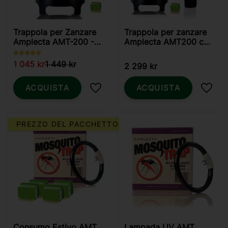
Trappola per Zanzare
Trappola per zanzare
Amplecta AMT-200 -
Amplecta AMT200 con
Zanzare e Zanzaretta
Boosterkit
1 045
kr
1 449
kr
2 299
kr
ACQUISTA
ACQUISTA
Aggiungi ai preferiti
Aggiun
PREZZO DEL PACCHETTO
Consumo Estivo AMT
Lampada UV AMT