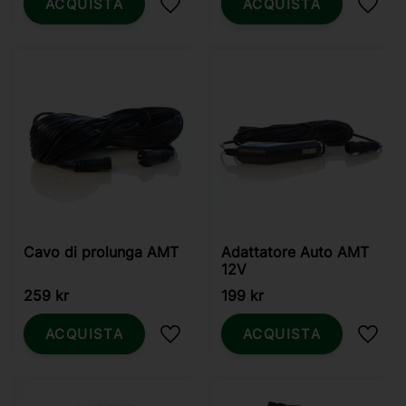
ACQUISTA
ACQUISTA
Aggiungi ai preferiti
Aggiun
Cavo di prolunga AMT
Adattatore Auto AMT
12V
259
kr
199
kr
ACQUISTA
ACQUISTA
Aggiungi ai preferiti
Aggiun