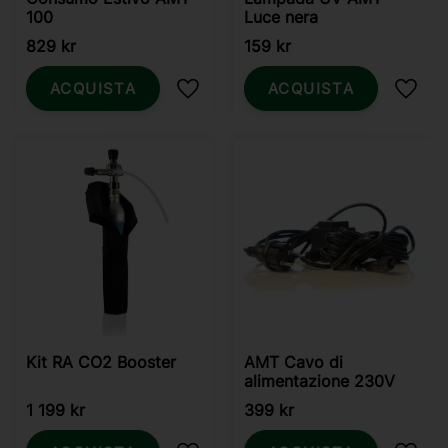
100
Luce nera
829
kr
159
kr
ACQUISTA
ACQUISTA
Aggiungi ai preferiti
Aggiun
Kit RA CO2 Booster
AMT Cavo di
alimentazione 230V
1 199
kr
399
kr