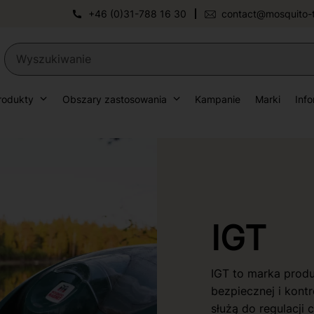
+46 (0)31-788 16 30
contact@mosquito-
rodukty
Obszary zastosowania
Kampanie
Marki
Inf
IGT
IGT to marka produ
bezpiecznej i kont
służą do regulacji