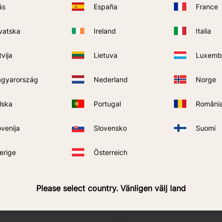
ás
España
France
vatska
Ireland
Italia
n oraz akcesoria do bezpiecznej i kontrolowanej eksploata
tvija
Lietuva
Luxemb
gyarország
Nederland
Norge
lska
Portugal
Români
abilizują ciśnienie z butli do poziomu dostosowanego do 
ko zakłóceń w działaniu.
ovenija
Slovensko
Suomi
erige
Österreich
Please select country. Vänligen välj land