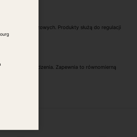
cji urządzeń gazowych. Produkty służą do regulacji
ourg
a
podłączonego urządzenia. Zapewnia to równomierną