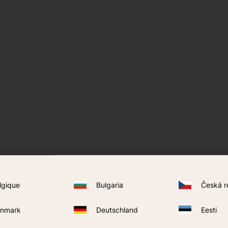
h
lgique
Bulgaria
Česká r
nia zasilane gazem propan-butan
nmark
Deutschland
Eesti