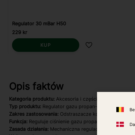
Regulator 30 mBar H50
229
kr
KUP
Dodaj do ulubionyc
Opis faktów
Kategoria produktu:
Akcesoria i części zamienne
Typ produktu:
Regulator gazu propan-butan
Be
Zakres zastosowania:
Odstraszacze komarów i urządze
Funkcja:
Reguluje ciśnienie gazu propan-butan
Da
Zasada działania:
Mechaniczna regulacja ciśnienia