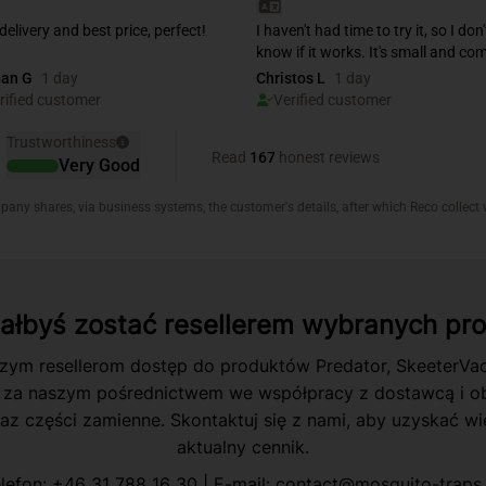
iałbyś zostać resellerem wybranych pr
zym resellerom dostęp do produktów Predator, SkeeterVa
 za naszym pośrednictwem we współpracy z dostawcą i ob
az części zamienne. Skontaktuj się z nami, aby uzyskać wię
aktualny cennik.
lefon:
+46 31 788 16 30
| E-mail:
contact@mosquito-traps