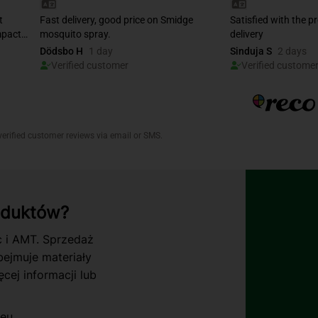
oduktów?
c i AMT. Sprzedaż
ejmuje materiały
cej informacji lub
.eu