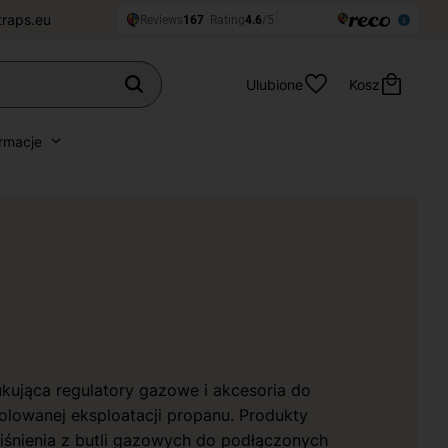
traps.eu
Ulubione
Kosz
ormacje
kująca regulatory gazowe i akcesoria do
rolowanej eksploatacji propanu. Produkty
 ciśnienia z butli gazowych do podłączonych