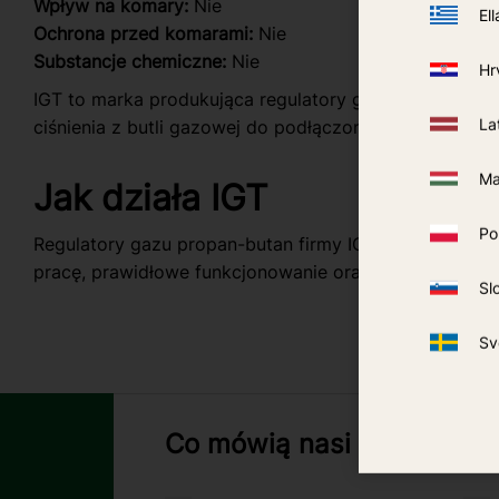
Wpływ na komary:
Nie
Ell
Ochrona przed komarami:
Nie
Substancje chemiczne:
Nie
Hr
IGT to marka produkująca regulatory gazu propan-buta
La
ciśnienia z butli gazowej do podłączonych urządzeń.
Ma
Jak działa IGT
Po
Regulatory gazu propan-butan firmy IGT obniżają i st
pracę, prawidłowe funkcjonowanie oraz zmniejsza ryzy
Sl
Sv
Co mówią nasi klienci