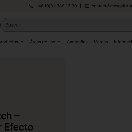
+46 (0)31-788 16 30
contact@mosquito-t
productos
Áreas de uso
Campañas
Marcas
Informac
ch –
r Efecto