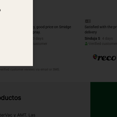
a
roductos
terVac y AMT. Las