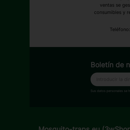
ventas se ges
consumibles y r
Teléfono
Boletín de n
Sus datos personales se 
Mosquito-traps.eu (3wSho