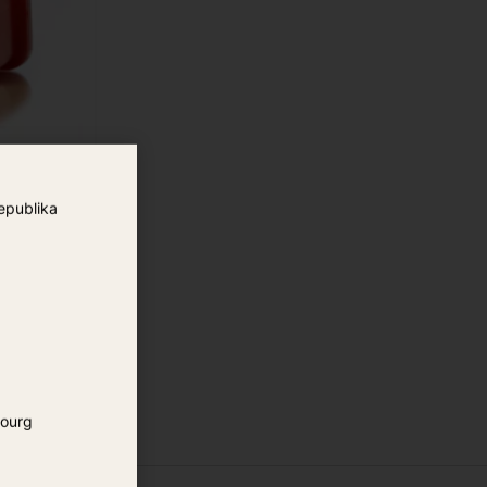
nol
epublika
Añadir a favoritos
ourg