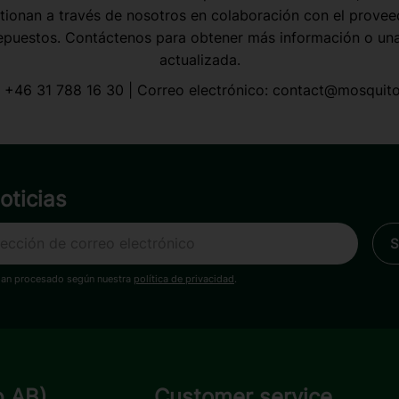
tionan a través de nosotros en colaboración con el provee
epuestos. Contáctenos para obtener más información o una 
actualizada.
:
+46 31 788 16 30
| Correo electrónico:
contact@mosquito
oticias
han procesado según nuestra
política de privacidad
.
p AB)
Customer service