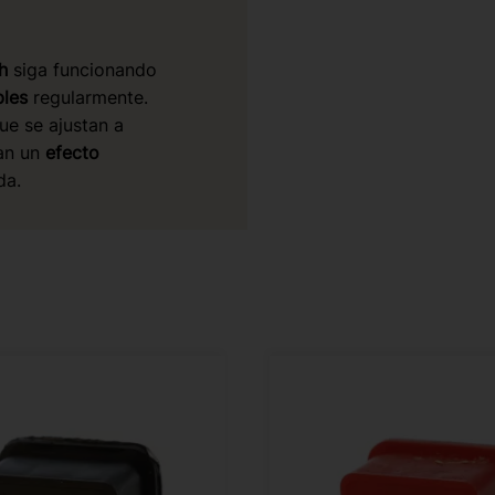
h
siga funcionando
les
regularmente.
ue se ajustan a
an un
efecto
da.