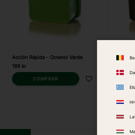
Acción Rápida - Octenol Verde
Octenol N
Be
189
kr
189
kr
Da
COMPRAR
Añadir a favoritos
Ell
Hr
La
Ma