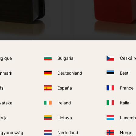
egro de Acción Rápida
Acción Rápida Rojo Octe
lgique
Bulgaria
Česká r
215
kr
nmark
Deutschland
Eesti
COMPRAR
COMPRAR
Añadir a favoritos
ás
España
France
vatska
Ireland
Italia
tvija
Lietuva
Luxemb
gyarország
Nederland
Norge