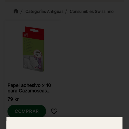
Categorías Antiguas
Consumibles SwissInno
Papel adhesivo x 10
para Cazamoscas
adhesivo 4W Swissinno
79
kr
COMPRAR
Añadir a favoritos