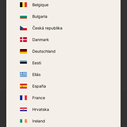
Belgique
Lo que dicen nuestros clientes
Bulgaria
Česká republika
Danmark
Deutschland
Eesti
Ellás
España
France
¿Le gustaría convertirse en distribuidor de
Hrvatska
productos seleccionados?
Ireland
Ofrecemos a pequeños distribuidores acceso a