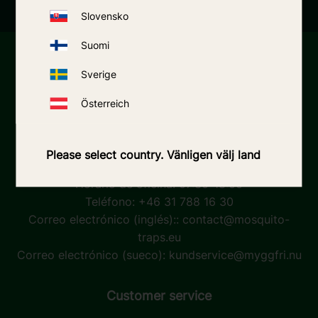
Slovensko
Suomi
Mosquito-traps.eu (3wShop AB)
Sverige
Dirección:
3wShop AB
Österreich
Göteborgsvägen 89
431 30 Mölndal
Suecia
Please select country. Vänligen välj land
N.º de IVA: SE556782640801
Horario de oficina: 07:30-18:00
Teléfono: +46 31 788 16 30
Correo electrónico (inglés)::
contact@mosquito-
traps.eu
Correo electrónico (sueco):
kundservice@myggfri.nu
Customer service