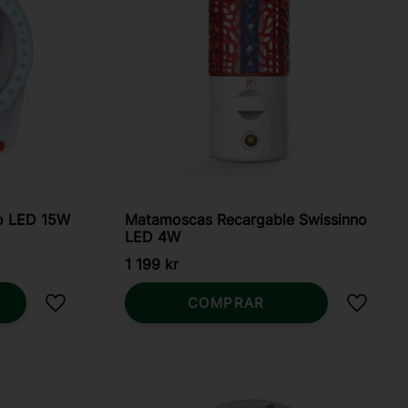
no LED 15W
Matamoscas Recargable Swissinno
LED 4W
1 199
kr
COMPRAR
Añadir a favoritos
Añadir 