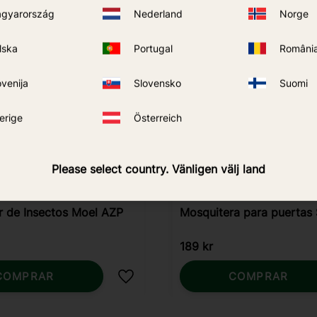
gyarország
Nederland
Norge
lska
Portugal
Români
ovenija
Slovensko
Suomi
erige
Österreich
Please select country. Vänligen välj land
r de Insectos Moel AZP
Mosquitera para puertas S
189
kr
COMPRAR
COMPRAR
Añadir a favoritos