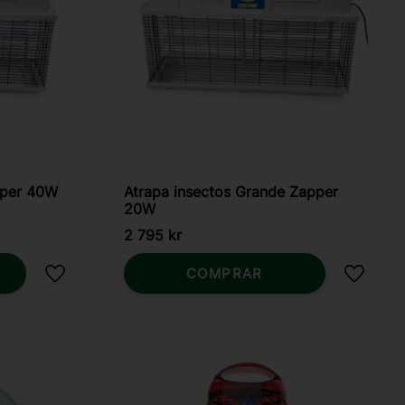
pper 40W
Atrapa insectos Grande Zapper
20W
2 795
kr
COMPRAR
Añadir a favoritos
Añadir 