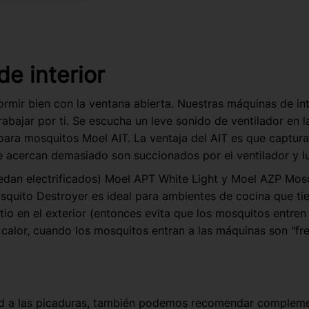
e interior
mir bien con la ventana abierta. Nuestras máquinas de inte
bajar por ti. Se escucha un leve sonido de ventilador en l
para mosquitos Moel AIT. La ventaja del AIT es que captur
e acercan demasiado son succionados por el ventilador y 
edan electrificados) Moel APT White Light y Moel AZP Mos
osquito Destroyer es ideal para ambientes de cocina que ti
atio en el exterior (entonces evita que los mosquitos entre
calor, cuando los mosquitos entran a las máquinas son "fre
dad a las picaduras, también podemos recomendar compleme