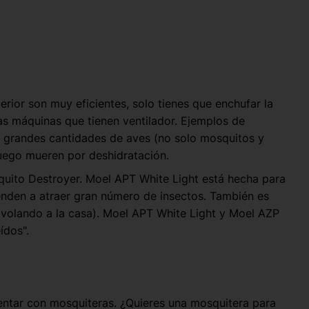
rior son muy eficientes, solo tienes que enchufar la
as máquinas que tienen ventilador. Ejemplos de
a grandes cantidades de aves (no solo mosquitos y
luego mueren por deshidratación.
quito Destroyer. Moel APT White Light está hecha para
enden a atraer gran número de insectos. También es
n volando a la casa). Moel APT White Light y Moel AZP
ídos".
ntar con mosquiteras. ¿Quieres una mosquitera para