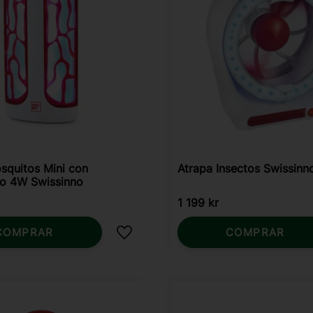
squitos Mini con
Atrapa Insectos Swissin
o 4W Swissinno
1 199
kr
COMPRAR
COMPRAR
Añadir a favoritos