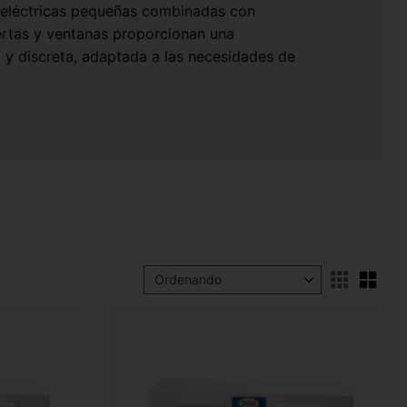
 eléctricas pequeñas combinadas con
rtas y ventanas proporcionan una
a y discreta, adaptada a las necesidades de
Sele
Seleccionar orden de clasificación