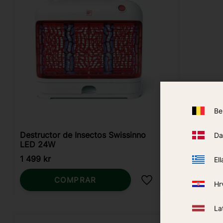
Be
Destructor de Insectos Swissinno
Matamosq
Da
LED 24W
1 499
kr
599
kr
Ell
COMPRAR
Hr
Añadir a favoritos
La