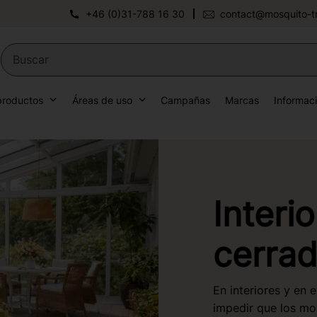
+46 (0)31-788 16 30
contact@mosquito-t
productos
Áreas de uso
Campañas
Marcas
Informac
Interi
cerra
En interiores y en 
impedir que los mo