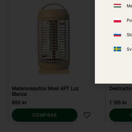
Ma
Po
Sl
Sv
Matamosquitos Moel APT Luz
Destructo
Blanca
895
kr
1 195
kr
COMPRAR
Añadir a favoritos