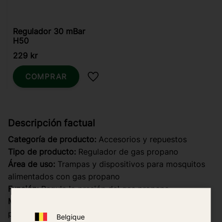
Regulador 30 mBar
H50
229
kr
COMPRAR
Añadir a favoritos
Descripción factual
Categoría de producto:
Accesorios y repuestos
Tipo de producto:
Regulador de gas propano
Área de uso:
Trampas y dispositivos para mosquitos
alimentados con gas propano
Función:
Regula la presión del gas propano
Modo de funcionamiento:
Regulación mecánica de
presión
Belgique