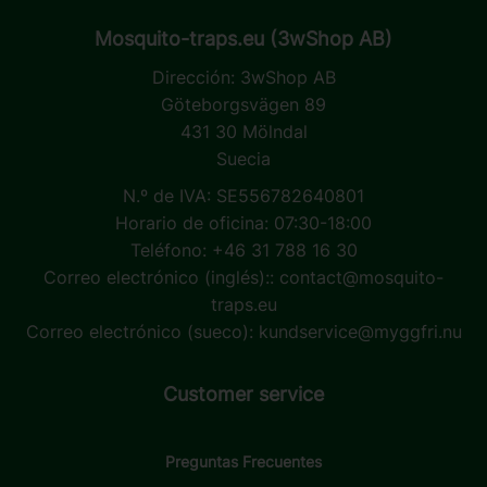
Mosquito-traps.eu (3wShop AB)
Dirección:
3wShop AB
Göteborgsvägen 89
431 30 Mölndal
Suecia
N.º de IVA: SE556782640801
Horario de oficina: 07:30-18:00
Teléfono: +46 31 788 16 30
Correo electrónico (inglés)::
contact@mosquito-
traps.eu
Correo electrónico (sueco):
kundservice@myggfri.nu
Customer service
Preguntas Frecuentes