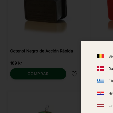
Octenol Negro de Acción Rápida
Acción Rá
Be
189
kr
215
kr
Da
COMPRAR
Añadir a favoritos
Ell
Hr
La