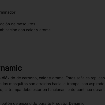
rminador
lación de mosquitos
mbinación con calor y aroma
ynamic
ióxido de carbono, calor y aroma. Estas señales replican l
 los mosquitos son atraídos hacia la trampa, son aspirados
o, la trampa debe estar en funcionamiento continuo duran
.
o botón de encendido para tu Predator Dynamic.