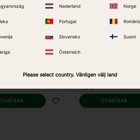
gyarország
Nederland
Norge
lska
Portugal
Români
ovenija
Slovensko
Suomi
erige
Österreich
r Predator/Skeetervac
Manguera de GLP -
Please select country. Vänligen välj land
Predator/Skeetervac
149
kr
COMPRAR
COMPRAR
Añadir a favoritos