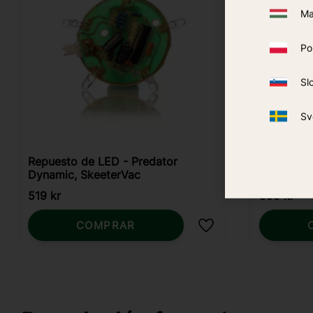
Ma
Po
Sl
Sv
Repuesto de LED - Predator
Ventilado
Dynamic, SkeeterVac
519
kr
599
kr
COMPRAR
Añadir a favoritos