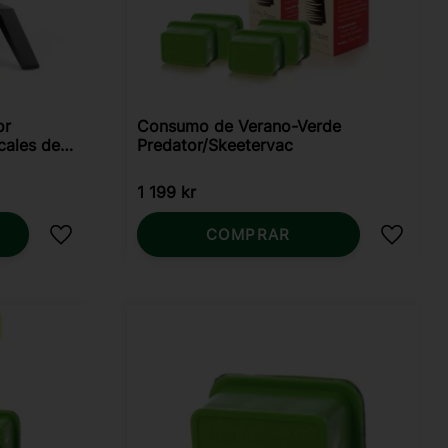
or
Consumo de Verano-Verde
cales de
Predator/Skeetervac
1 199
kr
COMPRAR
Añadir a favoritos
Añadir 