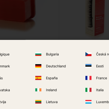
pida Rojo Octenol
Papel Adhesivo de Acció
lgique
Bulgaria
Česká r
275
kr
nmark
Deutschland
Eesti
COMPRAR
COMPRAR
Añadir a favoritos
ás
España
France
vatska
Ireland
Italia
tvija
Lietuva
Luxemb