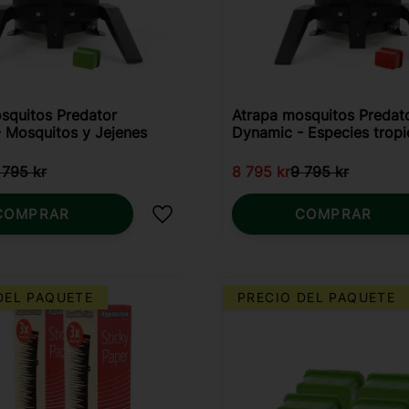
squitos Predator
Atrapa mosquitos Predat
 Mosquitos y Jejenes
Dynamic - Especies tropi
mosquitos
 795
kr
8 795
kr
9 795
kr
COMPRAR
COMPRAR
Añadir a favoritos
DEL PAQUETE
PRECIO DEL PAQUETE