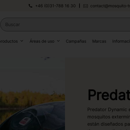
+46 (0)31-788 16 30
contact@mosquito-t
productos
Áreas de uso
Campañas
Marcas
Informac
Preda
Predator Dynamic 
mosquitos extermin
están diseñados pa