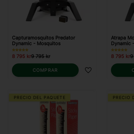
Capturamosquitos Predator
Atrapa Mo
Dynamic - Mosquitos
Dynamic -
8 795
kr
9 795
kr
8 795
kr
9
COMPRAR
Añadir a favoritos
PRECIO DEL PAQUETE
PRECIO 