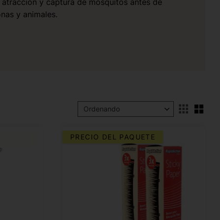
 atracción y captura de mosquitos antes de
onas y animales.
Sele
Seleccionar orden de clasificación
PRECIO DEL PAQUETE