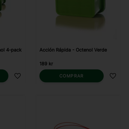
nol 4-pack
Acción Rápida - Octenol Verde
189
kr
COMPRAR
Añadir a favoritos
Añadir 