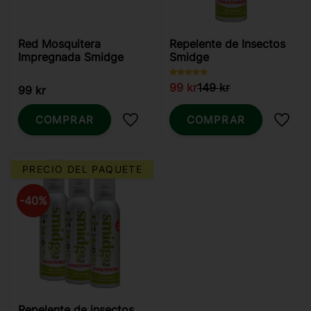
Red Mosquitera
Repelente de Insectos
Impregnada Smidge
Smidge
99
kr
149
kr
99
kr
COMPRAR
COMPRAR
Añadir a favoritos
Añadi
PRECIO DEL PAQUETE
40
%
Repelente de insectos