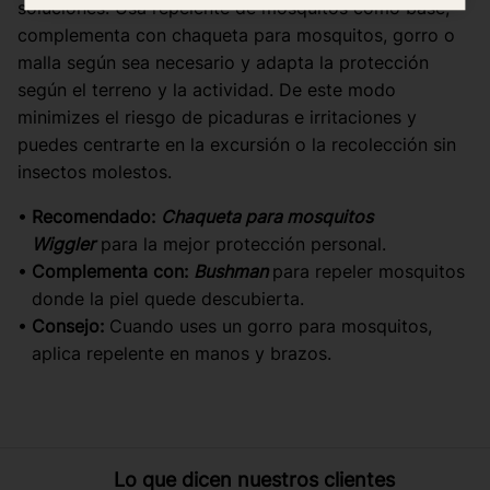
soluciones. Usa repelente de mosquitos como base,
complementa con chaqueta para mosquitos, gorro o
malla según sea necesario y adapta la protección
según el terreno y la actividad. De este modo
minimizes el riesgo de picaduras e irritaciones y
puedes centrarte en la excursión o la recolección sin
insectos molestos.
Recomendado:
Chaqueta para mosquitos
Wiggler
para la mejor protección personal.
Complementa con:
Bushman
para repeler mosquitos
donde la piel quede descubierta.
Consejo:
Cuando uses un gorro para mosquitos,
aplica repelente en manos y brazos.
Lo que dicen nuestros clientes