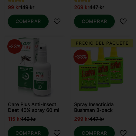
99
kr
149
kr
269
kr
447
kr
COMPRAR
COMPRAR
Añadir a favoritos
Añadi
PRECIO DEL PAQUETE
23
%
33
%
Care Plus Anti-Insect
Spray Insecticida
Deet 40% spray 60 ml
Bushman 3-pack
115
kr
149
kr
299
kr
447
kr
COMPRAR
COMPRAR