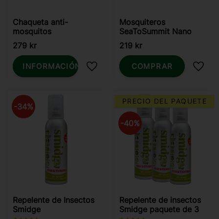
Chaqueta anti-
Mosquiteros
mosquitos
SeaToSummit Nano
279
kr
219
kr
INFORMACIÓN
COMPRAR
Añadir a favoritos
Añadi
PRECIO DEL PAQUETE
34
%
40
%
Repelente de Insectos
Repelente de insectos
Smidge
Smidge paquete de 3