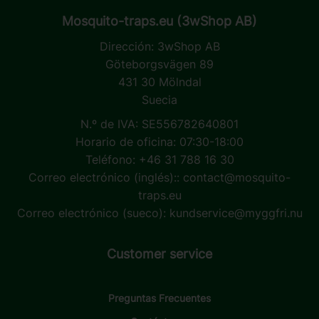
Mosquito-traps.eu (3wShop AB)
Dirección:
3wShop AB
Göteborgsvägen 89
431 30 Mölndal
Suecia
N.º de IVA: SE556782640801
Horario de oficina: 07:30-18:00
Teléfono: +46 31 788 16 30
Correo electrónico (inglés)::
contact@mosquito-
traps.eu
Correo electrónico (sueco):
kundservice@myggfri.nu
Customer service
Preguntas Frecuentes