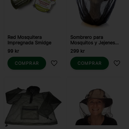
Red Mosquitera
Sombrero para
Impregnada Smidge
Mosquitos y Jejenes
LifeSystems
99
kr
299
kr
COMPRAR
COMPRAR
Añadir a favoritos
Añadi